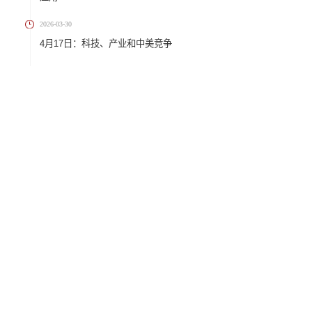
AI时代工商管理班：AI时代的商
2026-04-28
5月16-17日：AI智能经济新形态
式、资产重估与企业变革
2026-03-30
4月18日：变革管理: 创新技术
应用
2026-03-30
4月17日：科技、产业和中美竞